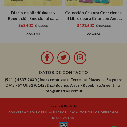
Diario de Mindfulness y
Colección Crianza Consciente:
Regulación Emocional para
4 Libros para Criar con Amor,
Chicos: 2 Libros Interactivos
Límites y Plena Presencia
$68.400
$121.600
$76.000
$152.000
para el Bienestar Infantil
COMBOS
COMBOS
DATOS DE CONTACTO
(5411) 4807-2030 (líneas rotativas)
|
Torre Las Plazas - J. Salguero
2745 - 5° Of. 51 (C1425DEL) Buenos Aires - República Argentina |
info@albatros.com.ar
COPYRIGHT EDITORIAL ALBATROS - 2026. TODOS LOS DERECHOS
RESERVADOS.