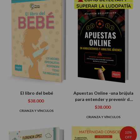
El libro del bebé
Apuestas Online -una brújula
para entender y prevenir de
$38.000
forma temprana
$38.000
CRIANZA Y VÍNCULOS
CRIANZA Y VÍNCULOS
10%
OFF