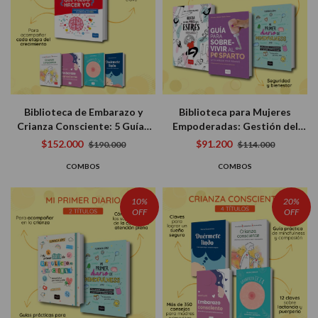
Biblioteca de Embarazo y
Biblioteca para Mujeres
Crianza Consciente: 5 Guías
Empoderadas: Gestión del
para Acompañar el Camino de
Estrés, Mindfulness y
$152.000
$91.200
$190.000
$114.000
ser Mamá
Posparto (3 libros)
COMBOS
COMBOS
10%
20%
OFF
OFF