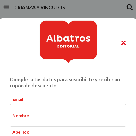
CRIANZA Y VÍNCULOS
INICIO
PRODUCTOS
CARRITO
0
×
ALIMENTACIÓN Y GASTRONOMÍA
CRIANZA Y VÍNCULOS
Completa tus datos para suscribirte y recibir un
Crianza y Vínculos
cupón de descuento
Crianza y Vínculos
Inicio
-
Ordenar por: