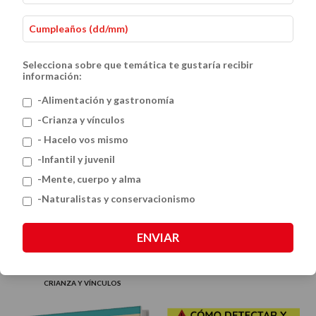
Selecciona sobre que temática te gustaría recibir
información:
-Alimentación y gastronomía
-Crianza y vínculos
- Hacelo vos mismo
-Infantil y juvenil
-Mente, cuerpo y alma
-Naturalistas y conservacionismo
El álbum de mis primeros 6
años
ENVIAR
Bullying
$45.000
$38.000
CRIANZA Y VÍNCULOS
CRIANZA Y VÍNCULOS