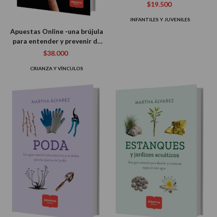
$19.500
INFANTILES Y JUVENILES
Apuestas Online -una brújula
para entender y prevenir de
forma temprana
$38.000
CRIANZA Y VÍNCULOS