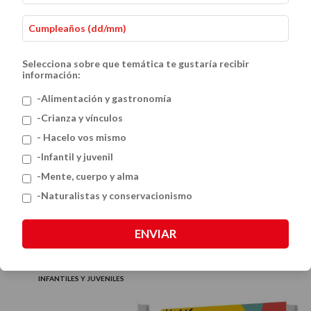
Selecciona sobre que temática te gustaría recibir
información:
-Alimentación y gastronomía
-Crianza y vínculos
- Hacelo vos mismo
-Infantil y juvenil
-Mente, cuerpo y alma
Geo y los humanos
-Naturalistas y conservacionismo
$32.000
INFANTILES Y JUVENILES
ENVIAR
Leyendas urbanas de América
$25.000
INFANTILES Y JUVENILES