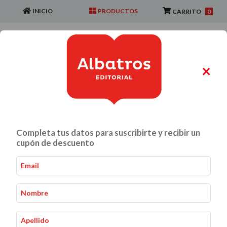
INICIO
PRODUCTOS
CARRITO
0
×
ALIMENTACIÓN Y GASTRONOMÍA
CRIANZA Y VÍNCULOS
Completa tus datos para suscribirte y recibir un
Novedades
cupón de descuento
Novedades
Inicio
-
Ordenar por: