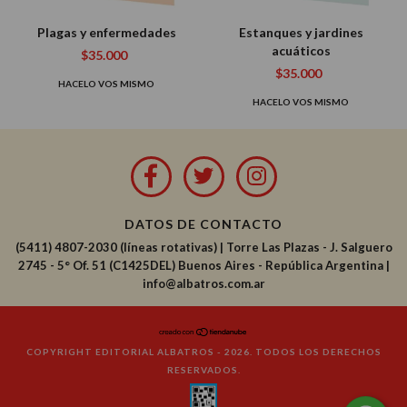
Plagas y enfermedades
Estanques y jardines
acuáticos
$35.000
$35.000
HACELO VOS MISMO
HACELO VOS MISMO
DATOS DE CONTACTO
(5411) 4807-2030 (líneas rotativas)
|
Torre Las Plazas - J. Salguero
2745 - 5° Of. 51 (C1425DEL) Buenos Aires - República Argentina |
info@albatros.com.ar
COPYRIGHT EDITORIAL ALBATROS - 2026. TODOS LOS DERECHOS
RESERVADOS.