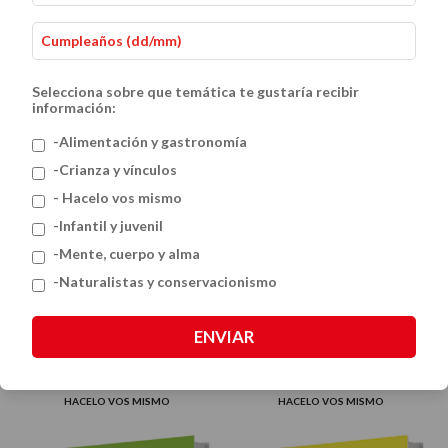
Selecciona sobre que temática te gustaría recibir
información:
-Alimentación y gastronomía
-Crianza y vínculos
- Hacelo vos mismo
-Infantil y juvenil
-Mente, cuerpo y alma
-Naturalistas y conservacionismo
ENVIAR
Mi perro
Mi gato
$32.000
$32.000
HACELO VOS MISMO
HACELO VOS MISMO