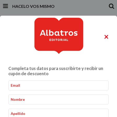
HACELO VOS MISMO
INICIO
PRODUCTOS
CARRITO
0
×
ALIMENTACIÓN Y GASTRONOMÍA
CRIANZA Y VÍNCULOS
Completa tus datos para suscribirte y recibir un
Hacelo vos mismo
cupón de descuento
Hacelo vos mismo
Inicio
-
Ordenar por: