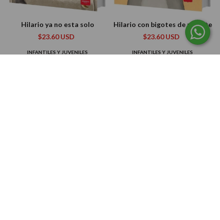
Hilario ya no esta solo
Hilario con bigotes de resorte
$23.60 USD
$23.60 USD
INFANTILES Y JUVENILES
INFANTILES Y JUVENILES
Señorita Moretón
$23.60 USD
INFANTILES Y JUVENILES