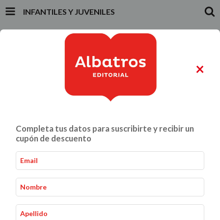
INFANTILES Y JUVENILES
INICIO
PRODUCTOS
CARRITO
0
×
ALIMENTACIÓN Y GASTRONOMÍA
CRIANZA Y VÍNCULOS
Completa tus datos para suscribirte y recibir un
Infantiles y Juveniles
cupón de descuento
Infantiles y Juveniles
Inicio
-
Ordenar por: