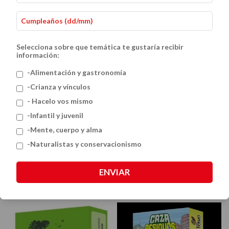
Selecciona sobre que temática te gustaría recibir
información:
-Alimentación y gastronomía
-Crianza y vínculos
- Hacelo vos mismo
-Infantil y juvenil
-Mente, cuerpo y alma
-Naturalistas y conservacionismo
Expedicion Maritima Mini
Expedicion Serrana Mini
$21.77 USD
$21.77 USD
ENVIAR
INFANTILES Y JUVENILES
INFANTILES Y JUVENILES