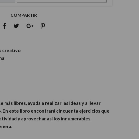
COMPARTIR
o creativo
ma
más libres, ayuda a realizar las ideas y a llevar
 En este libro encontrará cincuenta ejercicios que
atividad y aprovechar así los innumerables
enera.