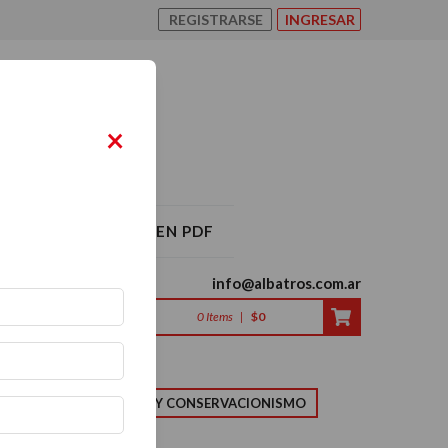
REGISTRARSE
INGRESAR
×
O ALBATROS 2026 EN PDF
info@albatros.com.ar
0
Items
|
$0
LMA
NATURALEZA Y CONSERVACIONISMO