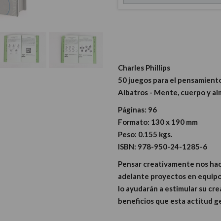
Charles Phillips
50 juegos para el pensamient
Albatros - Mente, cuerpo y al
Páginas:
96
Formato:
130 x 190 mm
Peso:
0.155 kgs.
ISBN:
978-950-24-1285-6
Pensar creativamente nos hace 
adelante proyectos en equipo.
lo ayudarán a estimular su cre
beneficios que esta actitud g