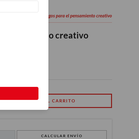
50 juegos para el pensamiento creativo
e, Cuerpo y Alma
-
l pensamiento creativo
CALCULAR ENVÍO