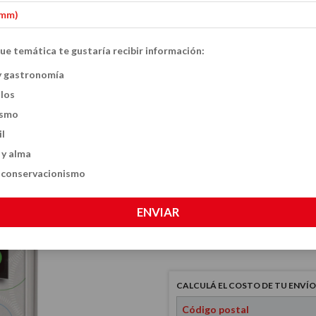
Inicio
Ment
-
ue temática te gustaría recibir información:
50 juegos para e
y gastronomía
ulos
$25.000
ismo
il
 y alma
VER MEDIOS DE PAGO
y conservacionismo
CANTIDAD
ENVIAR
CALCULÁ EL COSTO DE TU ENVÍO