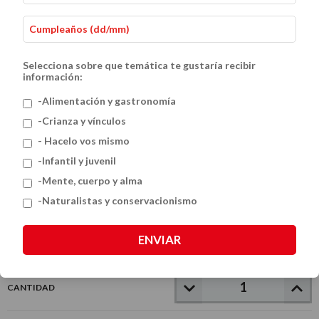
Selecciona sobre que temática te gustaría recibir
información:
-Alimentación y gastronomía
-Crianza y vínculos
- Hacelo vos mismo
ABC CHE
-Infantil y juvenil
$32.000
-Mente, cuerpo y alma
-Naturalistas y conservacionismo
VER MEDIOS DE PAGO
ENVIAR
CANTIDAD