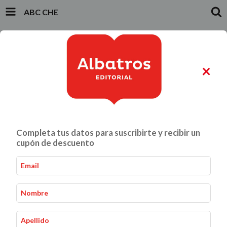
ABC CHE
INICIO
PRODUCTOS
CARRITO
0
×
ALIMENTACIÓN Y GASTRONOMÍA
CRIANZA Y VÍNCULOS
Completa tus datos para suscribirte y recibir un
ABC CHE
Inicio
Infantiles y Juveniles
-
-
cupón de descuento