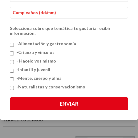
Selecciona sobre que temática te gustaría recibir
información:
-Alimentación y gastronomía
-Crianza y vínculos
- Hacelo vos mismo
Cactus argentinos - 30 Especies
-Infantil y juvenil
-Mente, cuerpo y alma
emblemáticas de nuestro país.
-Naturalistas y conservacionismo
$38.000
ENVIAR
VER MEDIOS DE PAGO