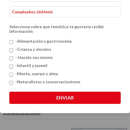
Selecciona sobre que temática te gustaría recibir
información:
-Alimentación y gastronomía
-Crianza y vínculos
- Hacelo vos mismo
Cactus del Oeste de Argentina - 2da.
-Infantil y juvenil
-Mente, cuerpo y alma
Ed. Ampliada
-Naturalistas y conservacionismo
$67.500
ENVIAR
VER MEDIOS DE PAGO