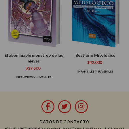
El abominable monstruo de las
Bestiario Mitológico
nieves
$42.000
$19.500
INFANTILES Y JUVENILES
INFANTILES Y JUVENILES
DATOS DE CONTACTO
(5411) 4807-2030 (líneas rotativas)
|
Torre Las Plazas - J. Salguero