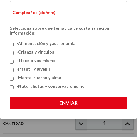
Selecciona sobre que temática te gustaría recibir
información:
-Alimentación y gastronomía
-Crianza y vínculos
- Hacelo vos mismo
Ciencia para curiosos
-Infantil y juvenil
$35.000
-Mente, cuerpo y alma
-Naturalistas y conservacionismo
VER MEDIOS DE PAGO
ENVIAR
CANTIDAD