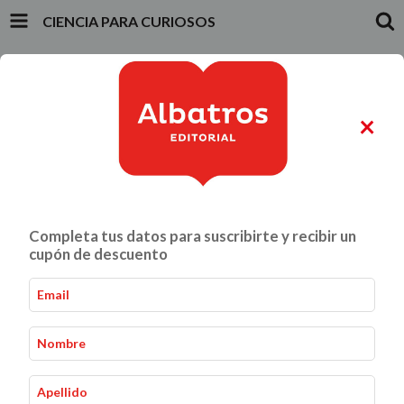
CIENCIA PARA CURIOSOS
INICIO
PRODUCTOS
CARRITO
0
×
ALIMENTACIÓN Y GASTRONOMÍA
CRIANZA Y VÍNCULOS
Completa tus datos para suscribirte y recibir un
Ciencia para curiosos
Inicio
Infantiles y Juveniles
-
-
cupón de descuento