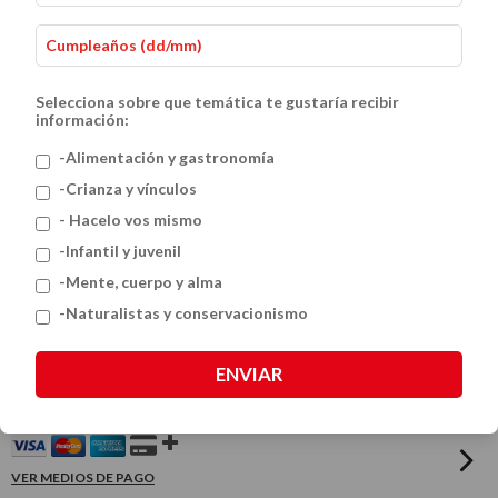
Selecciona sobre que temática te gustaría recibir
información:
-Alimentación y gastronomía
-Crianza y vínculos
- Hacelo vos mismo
50 Juegos para una Mente en
-Infantil y juvenil
-Mente, cuerpo y alma
Movimiento: 6 Libros con Actividades
-Naturalistas y conservacionismo
para Mantener el Cerebro Activo
ENVIAR
$120.000
$150.000
VER MEDIOS DE PAGO