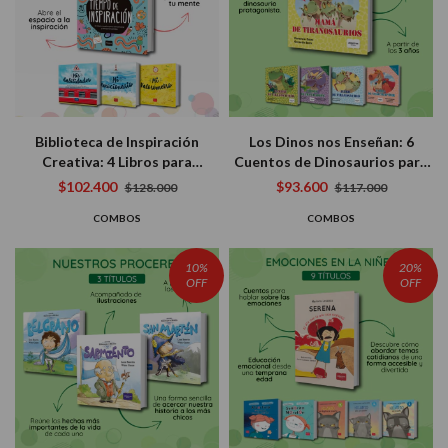
Biblioteca de Inspiración
Los Dinos nos Enseñan: 6
Creativa: 4 Libros para
Cuentos de Dinosaurios para
Despertar el Artista que
Desarrollar Habilidades en los
$102.400
$93.600
$128.000
$117.000
Llevás Dentro
Más Chicos
COMBOS
COMBOS
10%
20%
OFF
OFF