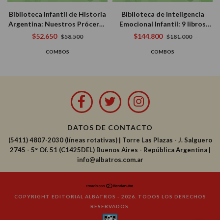
Biblioteca Infantil de Historia
Biblioteca de Inteligencia
Argentina: Nuestros Próceres
Emocional Infantil: 9 libros
(San Martín, Belgrano y
para Que los Niños Conozcan
$52.650
$144.800
$58.500
$181.000
Sarmiento) (3 Libros)
y Gestionen sus Emociones
COMBOS
COMBOS
DATOS DE CONTACTO
(5411) 4807-2030 (líneas rotativas)
|
Torre Las Plazas - J. Salguero
2745 - 5° Of. 51 (C1425DEL) Buenos Aires - República Argentina |
info@albatros.com.ar
COPYRIGHT EDITORIAL ALBATROS - 2026. TODOS LOS DERECHOS
RESERVADOS.