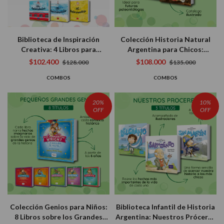
Biblioteca de Inspiración
Colección Historia Natural
Creativa: 4 Libros para
Argentina para Chicos:
Despertar el Artista que
Dinosaurios y Bestias del
$102.400
$108.000
$128.000
$135.000
Llevás Dentro
Pleistoceno (2 libros)
COMBOS
COMBOS
20%
10%
OFF
OFF
Colección Genios para Niños:
Biblioteca Infantil de Historia
8 Libros sobre los Grandes
Argentina: Nuestros Próceres