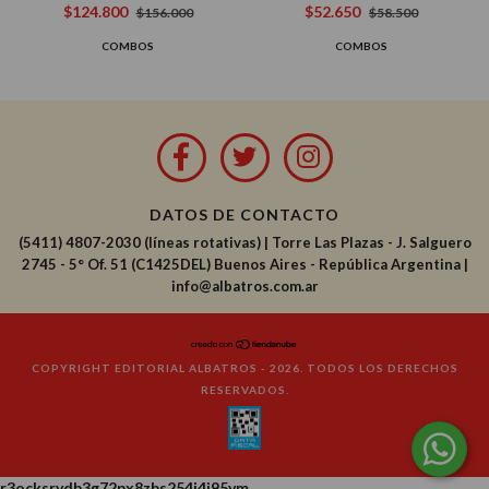
Inventores y Científicos de la
(San Martín, Belgrano y
$124.800
$52.650
$156.000
$58.500
Historia
Sarmiento) (3 Libros)
COMBOS
COMBOS
DATOS DE CONTACTO
(5411) 4807-2030 (líneas rotativas)
|
Torre Las Plazas - J. Salguero
2745 - 5° Of. 51 (C1425DEL) Buenos Aires - República Argentina |
info@albatros.com.ar
COPYRIGHT EDITORIAL ALBATROS - 2026. TODOS LOS DERECHOS
RESERVADOS.
r3ocksrvdb3g72px8zbs254j4j95vm