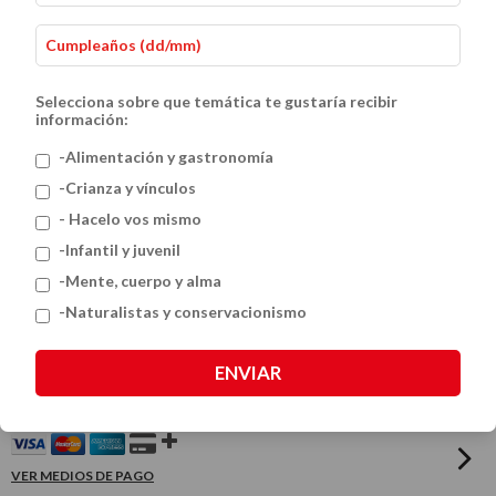
Selecciona sobre que temática te gustaría recibir
información:
-Alimentación y gastronomía
-Crianza y vínculos
- Hacelo vos mismo
Turismo de Naturaleza en Argentina: 2
-Infantil y juvenil
-Mente, cuerpo y alma
Guías para Descubrir los Mejores
-Naturalistas y conservacionismo
Destinos Naturales del País
ENVIAR
$108.000
$120.000
VER MEDIOS DE PAGO