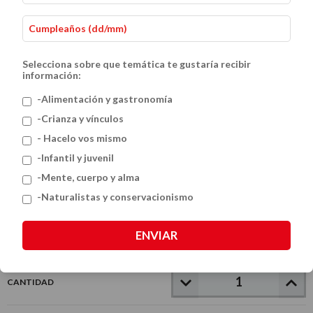
Selecciona sobre que temática te gustaría recibir
información:
-Alimentación y gastronomía
-Crianza y vínculos
- Hacelo vos mismo
Evita
-Infantil y juvenil
$19.500
-Mente, cuerpo y alma
-Naturalistas y conservacionismo
VER MEDIOS DE PAGO
ENVIAR
CANTIDAD