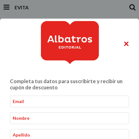
EVITA
INICIO
PRODUCTOS
CARRITO
0
×
ALIMENTACIÓN Y GASTRONOMÍA
CRIANZA Y VÍNCULOS
Completa tus datos para suscribirte y recibir un
Evita
Inicio
Infantiles y Juveniles
-
-
cupón de descuento