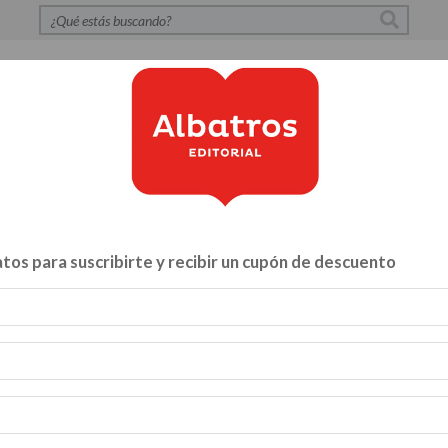
S
POLÍTICA DE PRIVACIDAD
CONTACTO
CATÁLOG
tos para suscribirte y recibir un cupón de descuento
Libros para...
ZA Y VÍNCULOS
HACELO VOS MISMO
MENTE, CUERPO Y A
INFANTILES Y JUVENILES
BIBLIOTECA
CATALOGO