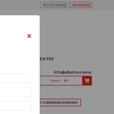
REGISTRARSE
INGRESAR
×
O ALBATROS 2026 EN PDF
info@albatros.com.ar
0
Items
|
$0
LMA
NATURALEZA Y CONSERVACIONISMO