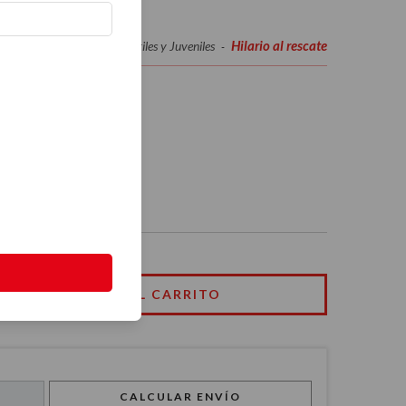
Hilario al rescate
Inicio
Infantiles y Juveniles
-
-
e
CALCULAR ENVÍO