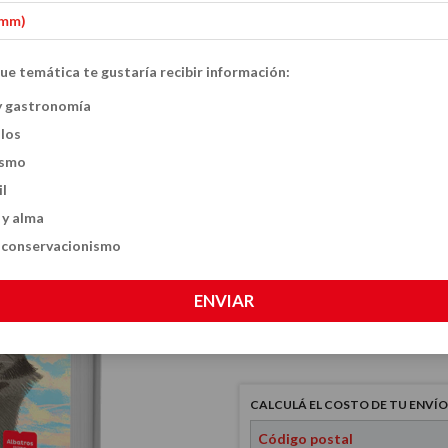
ue temática te gustaría recibir información:
Hilario al rescat
y gastronomía
ulos
$19.500
ismo
il
 y alma
VER MEDIOS DE PAGO
y conservacionismo
CANTIDAD
ENVIAR
CALCULÁ EL COSTO DE TU ENVÍO