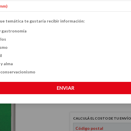
ue temática te gustaría recibir información:
La biblia del ju
y gastronomía
ulos
$55.000
ismo
il
 y alma
VER MEDIOS DE PAGO
y conservacionismo
CANTIDAD
ENVIAR
CALCULÁ EL COSTO DE TU ENVÍO