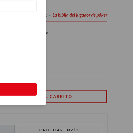
La biblia del jugador de póker
Inicio
Hacelo vos mismo
-
-
gador de póker
CALCULAR ENVÍO