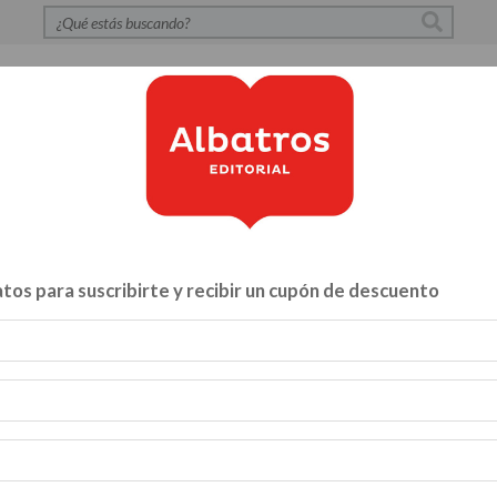
S
POLÍTICA DE PRIVACIDAD
CONTACTO
CATÁLOG
tos para suscribirte y recibir un cupón de descuento
Libros para...
ZA Y VÍNCULOS
HACELO VOS MISMO
MENTE, CUERPO Y A
INFANTILES Y JUVENILES
BIBLIOTECA
CATALOGO