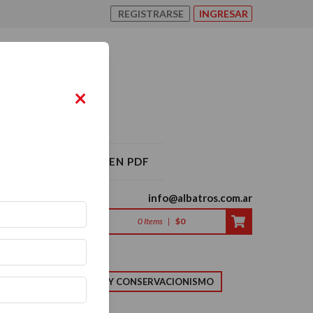
REGISTRARSE
INGRESAR
×
O ALBATROS 2026 EN PDF
info@albatros.com.ar
0
Items
|
$0
LMA
NATURALEZA Y CONSERVACIONISMO