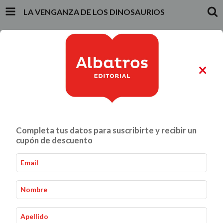
LA VENGANZA DE LOS DINOSAURIOS
INICIO
PRODUCTOS
CARRITO
0
×
ALIMENTACIÓN Y GASTRONOMÍA
CRIANZA Y VÍNCULOS
Completa tus datos para suscribirte y recibir un
La venganza de los dinosaurios
Inicio
Infantiles y Juveniles
-
-
cupón de descuento