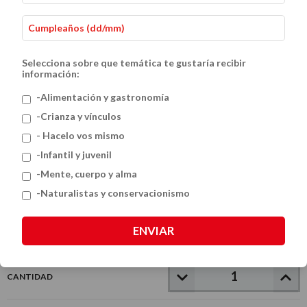
Selecciona sobre que temática te gustaría recibir
información:
-Alimentación y gastronomía
-Crianza y vínculos
- Hacelo vos mismo
La venganza de los dinosaurios
-Infantil y juvenil
$19.500
-Mente, cuerpo y alma
-Naturalistas y conservacionismo
VER MEDIOS DE PAGO
ENVIAR
CANTIDAD