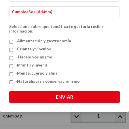
Selecciona sobre que temática te gustaría recibir
información:
-Alimentación y gastronomía
-Crianza y vínculos
- Hacelo vos mismo
Mamífera
-Infantil y juvenil
$38.000
-Mente, cuerpo y alma
-Naturalistas y conservacionismo
VER MEDIOS DE PAGO
ENVIAR
CANTIDAD