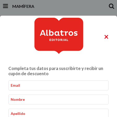
MAMÍFERA
INICIO
PRODUCTOS
CARRITO
0
×
ALIMENTACIÓN Y GASTRONOMÍA
CRIANZA Y VÍNCULOS
Completa tus datos para suscribirte y recibir un
Mamífera
Inicio
Crianza y Vínculos
-
-
cupón de descuento