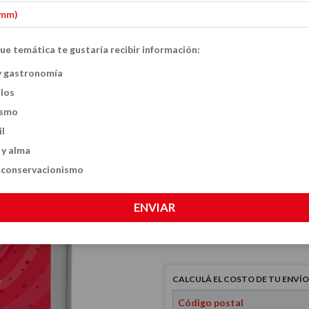
ue temática te gustaría recibir información:
Nuestro cuerpo b
y gastronomía
ulos
$22.000
ismo
il
 y alma
VER MEDIOS DE PAGO
y conservacionismo
CANTIDAD
ENVIAR
CALCULÁ EL COSTO DE TU ENVÍO