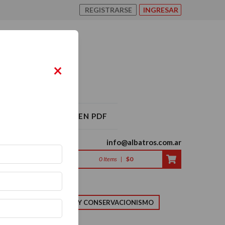
REGISTRARSE
INGRESAR
×
O ALBATROS 2026 EN PDF
info@albatros.com.ar
0
Items
|
$0
LMA
NATURALEZA Y CONSERVACIONISMO