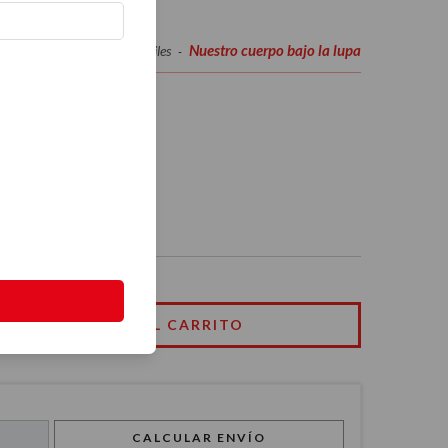
Nuestro cuerpo bajo la lupa
Inicio
Infantiles y Juveniles
-
-
ajo la lupa
CALCULAR ENVÍO