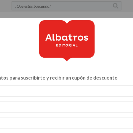
S
POLÍTICA DE PRIVACIDAD
CONTACTO
CATÁLOG
tos para suscribirte y recibir un cupón de descuento
Libros para...
ZA Y VÍNCULOS
HACELO VOS MISMO
MENTE, CUERPO Y A
INFANTILES Y JUVENILES
BIBLIOTECA
CATALOGO