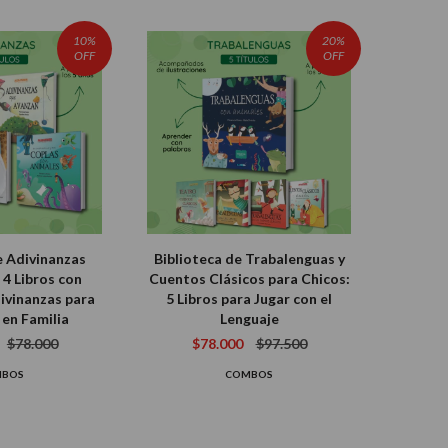
10%
20%
OFF
OFF
e Adivinanzas
Biblioteca de Trabalenguas y
 4 Libros con
Cuentos Clásicos para Chicos:
ivinanzas para
5 Libros para Jugar con el
 en Familia
Lenguaje
$78.000
$78.000
$97.500
MBOS
COMBOS