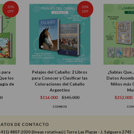
10%
20%
OFF
OFF
a para
Pelajes del Caballo: 2 Libros
¿Sabías Que..
 Que los
para Conocer y Clasificar las
Datos Asombr
agia de
Coloraciones del Caballo
Niños más 
Argentino
Mu
00
$116.000
$145.000
$252.000
COMBOS
CO
DATOS DE CONTACTO
5411) 4807-2030 (líneas rotativas)
|
Torre Las Plazas - J. Salguero 2745 