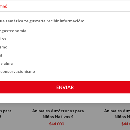
ue temática te gustaría recibir información:
y gastronomía
ulos
ismo
il
 y alma
y conservacionismo
ENVIAR
s para
Animales Autóctonos para
Animales Au
3
Niños Nativos 4
Niños N
$44.000
$44.