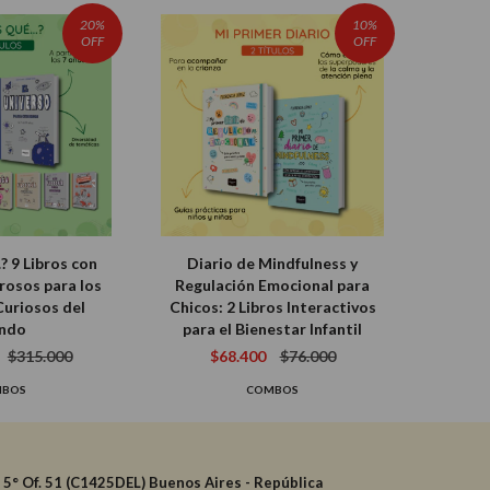
20%
10%
OFF
OFF
.? 9 Libros con
Diario de Mindfulness y
osos para los
Regulación Emocional para
Curiosos del
Chicos: 2 Libros Interactivos
ndo
para el Bienestar Infantil
$315.000
$68.400
$76.000
MBOS
COMBOS
- 5° Of. 51 (C1425DEL) Buenos Aires - República