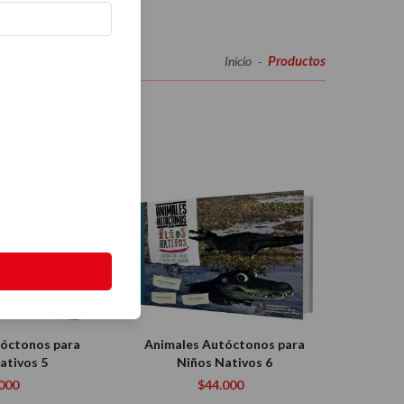
Productos
Inicio
-
tóctonos para
Animales Autóctonos para
ativos 5
Niños Nativos 6
000
$44.000