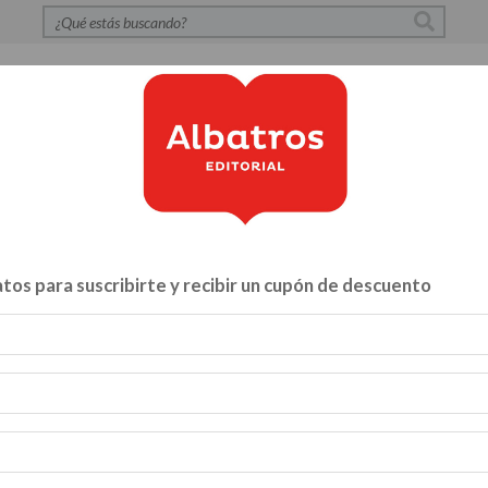
S
POLÍTICA DE PRIVACIDAD
CONTACTO
CATÁLOG
tos para suscribirte y recibir un cupón de descuento
Libros para...
ZA Y VÍNCULOS
HACELO VOS MISMO
MENTE, CUERPO Y A
INFANTILES Y JUVENILES
BIBLIOTECA
CATALOGO