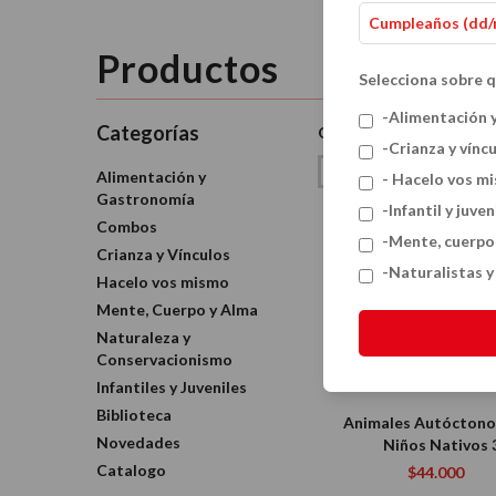
Productos
Selecciona sobre q
-Alimentación 
Categorías
Ordenar por:
-Crianza y vínc
Alimentación y
- Hacelo vos m
Gastronomía
-Infantil y juven
Combos
-Mente, cuerpo
Crianza y Vínculos
-Naturalistas 
Hacelo vos mismo
Mente, Cuerpo y Alma
Naturaleza y
Conservacionismo
Infantiles y Juveniles
Biblioteca
Animales Autóctono
Novedades
Niños Nativos 
Catalogo
$44.000