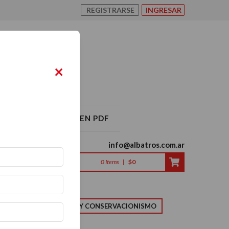
REGISTRARSE
INGRESAR
×
O ALBATROS 2026 EN PDF
info@albatros.com.ar
0
Items
|
$0
LMA
NATURALEZA Y CONSERVACIONISMO