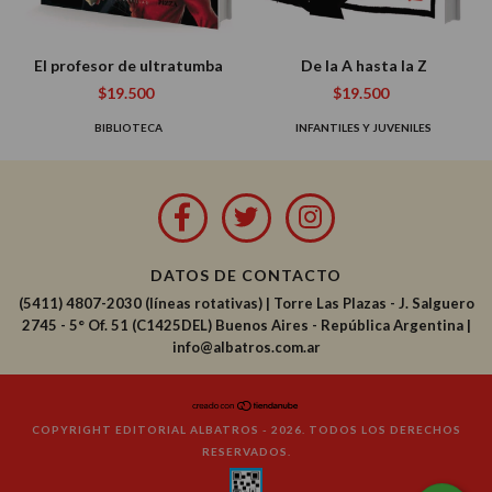
El profesor de ultratumba
De la A hasta la Z
$19.500
$19.500
BIBLIOTECA
INFANTILES Y JUVENILES
DATOS DE CONTACTO
(5411) 4807-2030 (líneas rotativas)
|
Torre Las Plazas - J. Salguero
2745 - 5° Of. 51 (C1425DEL) Buenos Aires - República Argentina |
info@albatros.com.ar
COPYRIGHT EDITORIAL ALBATROS - 2026. TODOS LOS DERECHOS
RESERVADOS.