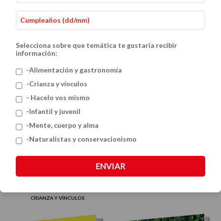
Selecciona sobre que temática te gustaría recibir
información:
-Alimentación y gastronomía
-Crianza y vínculos
- Hacelo vos mismo
-Infantil y juvenil
-Mente, cuerpo y alma
100 Actividades para liberar la
-Naturalistas y conservacionismo
creatividad
$38.000
ENVIAR
Bullying
CRIANZA Y VÍNCULOS
$38.000
CRIANZA Y VÍNCULOS