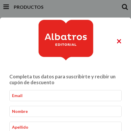
PRODUCTOS
INICIO
PRODUCTOS
CARRITO
0
×
ALIMENTACIÓN Y GASTRONOMÍA
CRIANZA Y VÍNCULOS
Completa tus datos para suscribirte y recibir un
Productos
cupón de descuento
Productos
Inicio
-
Ordenar por: