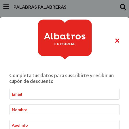
PALABRAS PALABRERAS
INICIO
PRODUCTOS
CARRITO
0
×
ALIMENTACIÓN Y GASTRONOMÍA
CRIANZA Y VÍNCULOS
Completa tus datos para suscribirte y recibir un
Palabras palabreras
Inicio
Biblioteca
-
-
cupón de descuento