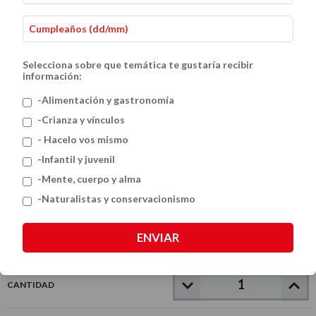
Selecciona sobre que temática te gustaría recibir
información:
-Alimentación y gastronomía
-Crianza y vínculos
- Hacelo vos mismo
Palabras palabreras
-Infantil y juvenil
$42.000
-Mente, cuerpo y alma
-Naturalistas y conservacionismo
VER MEDIOS DE PAGO
ENVIAR
CANTIDAD