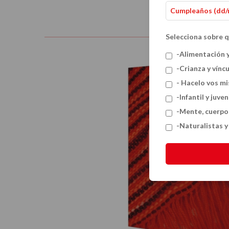
Selecciona sobre q
-Alimentación 
-Crianza y vínc
- Hacelo vos m
-Infantil y juven
-Mente, cuerpo
-Naturalistas 