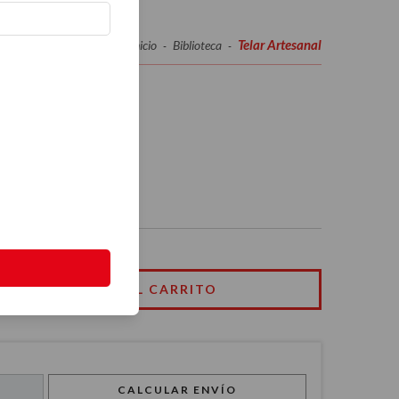
Telar Artesanal
Inicio
Biblioteca
-
-
CALCULAR ENVÍO