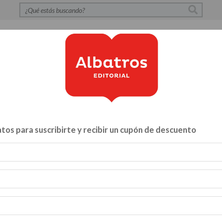
S
POLÍTICA DE PRIVACIDAD
CONTACTO
CATÁLOG
tos para suscribirte y recibir un cupón de descuento
Libros para...
ZA Y VÍNCULOS
HACELO VOS MISMO
MENTE, CUERPO Y A
INFANTILES Y JUVENILES
BIBLIOTECA
CATALOGO