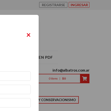
REGISTRARSE
INGRESAR
×
O ALBATROS 2026 EN PDF
info@albatros.com.ar
0
Items
|
$0
LMA
NATURALEZA Y CONSERVACIONISMO