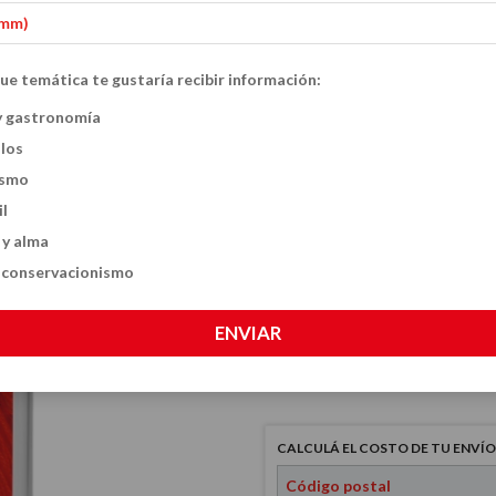
ue temática te gustaría recibir información:
Telar Artesanal
y gastronomía
ulos
$19.500
ismo
il
 y alma
VER MEDIOS DE PAGO
y conservacionismo
CANTIDAD
ENVIAR
CALCULÁ EL COSTO DE TU ENVÍO