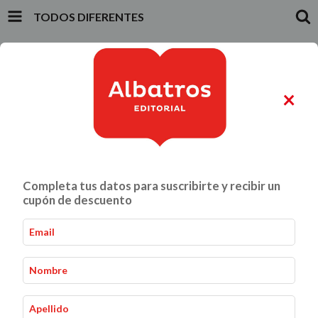
TODOS DIFERENTES
INICIO
PRODUCTOS
CARRITO
0
×
ALIMENTACIÓN Y GASTRONOMÍA
CRIANZA Y VÍNCULOS
Completa tus datos para suscribirte y recibir un
Todos Diferentes
Inicio
Infantiles y Juveniles
-
-
cupón de descuento