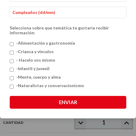
Selecciona sobre que temática te gustaría recibir
información:
-Alimentación y gastronomía
-Crianza y vínculos
- Hacelo vos mismo
Todos Diferentes
-Infantil y juvenil
$36.000
-Mente, cuerpo y alma
-Naturalistas y conservacionismo
VER MEDIOS DE PAGO
ENVIAR
CANTIDAD