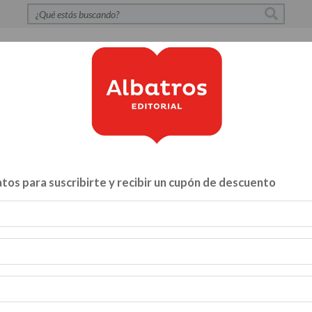
S
POLÍTICA DE PRIVACIDAD
CONTACTO
CATÁLOG
tos para suscribirte y recibir un cupón de descuento
Libros para...
ZA Y VÍNCULOS
HACELO VOS MISMO
MENTE, CUERPO Y A
INFANTILES Y JUVENILES
BIBLIOTECA
CATALOGO