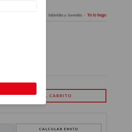
Yo lo hago
Inicio
Infantiles y Juveniles
-
-
CALCULAR ENVÍO