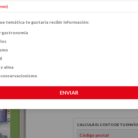
ue temática te gustaría recibir información:
Yo lo hago
y gastronomía
ulos
$19.500
ismo
il
 y alma
VER MEDIOS DE PAGO
y conservacionismo
CANTIDAD
ENVIAR
CALCULÁ EL COSTO DE TU ENVÍO