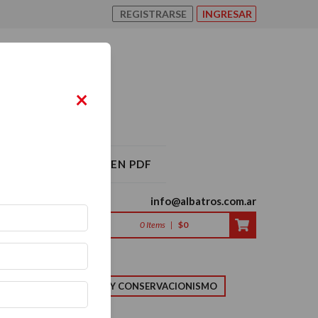
REGISTRARSE
INGRESAR
×
O ALBATROS 2026 EN PDF
info@albatros.com.ar
0
Items
|
$0
LMA
NATURALEZA Y CONSERVACIONISMO