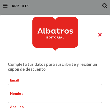
ARBOLES
INICIO
PRODUCTOS
CARRITO
0
×
ALIMENTACIÓN Y GASTRONOMÍA
CRIANZA Y VÍNCULOS
Completa tus datos para suscribirte y recibir un
Arboles
Inicio
Hacelo vos mismo
-
-
cupón de descuento