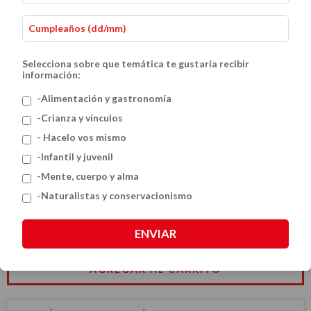
Selecciona sobre que temática te gustaría recibir
información:
-Alimentación y gastronomía
-Crianza y vínculos
- Hacelo vos mismo
Arboles
-Infantil y juvenil
$42.36 USD
-Mente, cuerpo y alma
-Naturalistas y conservacionismo
CANTIDAD
ENVIAR