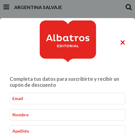
ARGENTINA SALVAJE
INICIO
PRODUCTOS
CARRITO
0
×
ALIMENTACIÓN Y GASTRONOMÍA
CRIANZA Y VÍNCULOS
Completa tus datos para suscribirte y recibir un
Argentina Salvaje
Inicio
Naturaleza y Conservacionismo
-
-
cupón de descuento