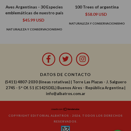
Aves Argentinas - 30 Especies
100 Trees of argentina
emblemáticas de nuestro país
$58.09 USD
$45.99 USD
NATURALEZA Y CONSERVACIONISMO
NATURALEZA Y CONSERVACIONISMO
DATOS DE CONTACTO
(5411) 4807-2030 (líneas rotativas)
|
Torre Las Plazas - J. Salguero
2745 - 5° Of. 51 (C1425DEL) Buenos Aires - República Argentina |
info@albatros.com.ar
COPYRIGHT EDITORIAL ALBATROS - 2026. TODOS LOS DERECHOS
RESERVADOS.