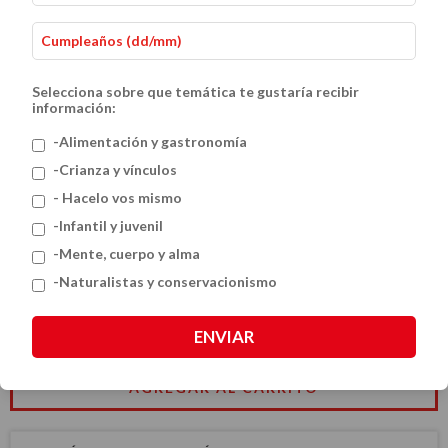
Selecciona sobre que temática te gustaría recibir
información:
-Alimentación y gastronomía
-Crianza y vínculos
- Hacelo vos mismo
Argentina Salvaje
-Infantil y juvenil
$212.99 USD
-Mente, cuerpo y alma
-Naturalistas y conservacionismo
CANTIDAD
ENVIAR