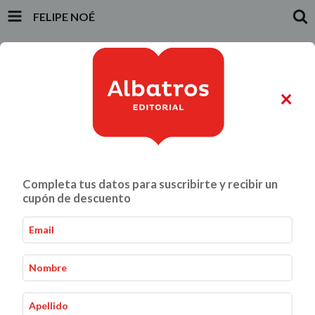
FELIPE NOÉ
INICIO
PRODUCTOS
CARRITO
0
×
ALIMENTACIÓN Y GASTRONOMÍA
CRIANZA Y VÍNCULOS
Completa tus datos para suscribirte y recibir un
Felipe Noé
Inicio
Infantiles y Juveniles
-
-
cupón de descuento