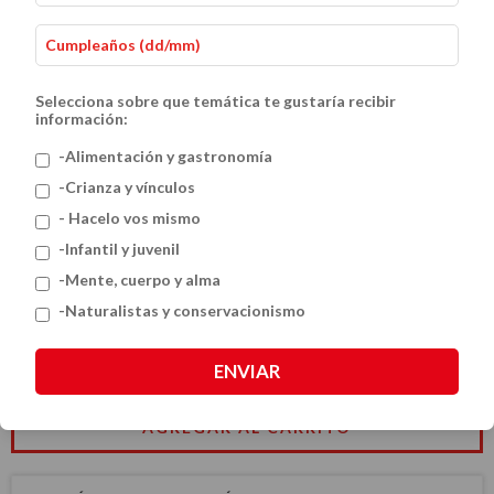
Selecciona sobre que temática te gustaría recibir
información:
-Alimentación y gastronomía
-Crianza y vínculos
- Hacelo vos mismo
Felipe Noé
-Infantil y juvenil
$42.36 USD
-Mente, cuerpo y alma
-Naturalistas y conservacionismo
CANTIDAD
ENVIAR