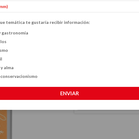
Inicio
Alimenta
-
ue temática te gustaría recibir información:
La veganista. Pr
y gastronomía
ulos
$48.41 USD
ismo
CANTIDAD
il
 y alma
y conservacionismo
ENVIAR
CALCULÁ EL COSTO DE TU ENVÍO