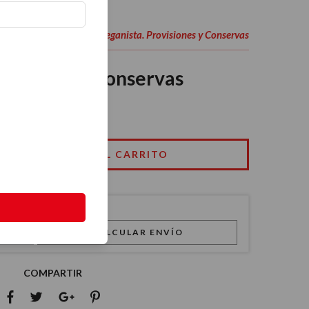
La veganista. Provisiones y Conservas
ción y Gastronomía
-
ovisiones y Conservas
CALCULAR ENVÍO
COMPARTIR