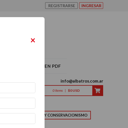
REGISTRARSE
INGRESAR
×
O ALBATROS 2026 EN PDF
info@albatros.com.ar
0
Items
|
$0 USD
LMA
NATURALEZA Y CONSERVACIONISMO