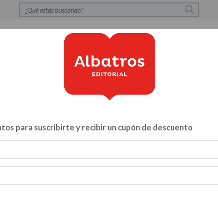
S
POLÍTICA DE PRIVACIDAD
CONTACTO
CATÁLOG
tos para suscribirte y recibir un cupón de descuento
Libros para...
ZA Y VÍNCULOS
HACELO VOS MISMO
MENTE, CUERPO Y A
INFANTILES Y JUVENILES
BIBLIOTECA
CATALOGO