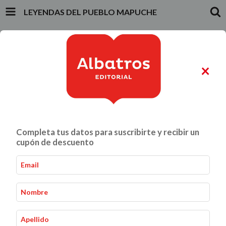
LEYENDAS DEL PUEBLO MAPUCHE
INICIO
PRODUCTOS
CARRITO
0
×
ALIMENTACIÓN Y GASTRONOMÍA
CRIANZA Y VÍNCULOS
Completa tus datos para suscribirte y recibir un
Leyendas del pueblo Mapuche
Inicio
Infantiles y Juveniles
-
-
cupón de descuento