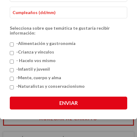
Selecciona sobre que temática te gustaría recibir
información:
-Alimentación y gastronomía
-Crianza y vínculos
- Hacelo vos mismo
Leyendas del pueblo Mapuche
-Infantil y juvenil
$23.60 USD
-Mente, cuerpo y alma
-Naturalistas y conservacionismo
CANTIDAD
ENVIAR