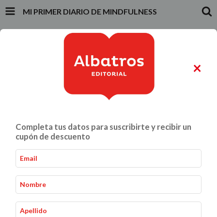
MI PRIMER DIARIO DE MINDFULNESS
INICIO
PRODUCTOS
CARRITO
0
×
ALIMENTACIÓN Y GASTRONOMÍA
CRIANZA Y VÍNCULOS
Completa tus datos para suscribirte y recibir un
Mi primer diario de mindfulness
Inicio
Mente, Cuerpo y Alma
-
-
cupón de descuento