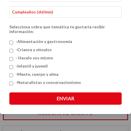
Selecciona sobre que temática te gustaría recibir
información:
-Alimentación y gastronomía
-Crianza y vínculos
Mi primer diario de mindfulness
- Hacelo vos mismo
-Infantil y juvenil
$45.99 USD
-Mente, cuerpo y alma
-Naturalistas y conservacionismo
CANTIDAD
ENVIAR