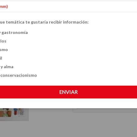
ue temática te gustaría recibir información:
No quiero!
y gastronomía
ulos
$23.60 USD
ismo
CANTIDAD
il
 y alma
y conservacionismo
ENVIAR
CALCULÁ EL COSTO DE TU ENVÍO