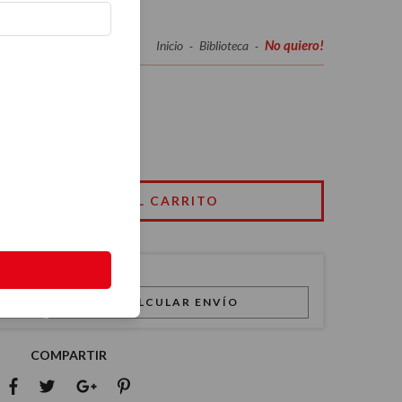
No quiero!
Inicio
Biblioteca
-
-
CALCULAR ENVÍO
COMPARTIR