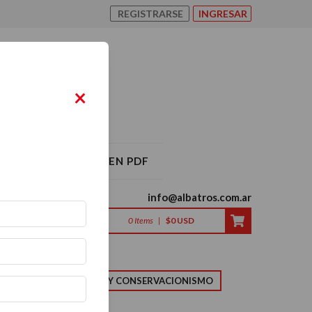
REGISTRARSE
INGRESAR
×
O ALBATROS 2026 EN PDF
info@albatros.com.ar
0
Items
|
$0 USD
LMA
NATURALEZA Y CONSERVACIONISMO