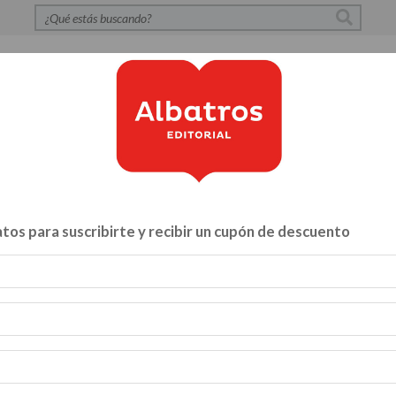
S
POLÍTICA DE PRIVACIDAD
CONTACTO
CATÁLOG
tos para suscribirte y recibir un cupón de descuento
Libros para...
ZA Y VÍNCULOS
HACELO VOS MISMO
MENTE, CUERPO Y A
INFANTILES Y JUVENILES
BIBLIOTECA
CATALOGO