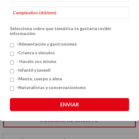
Selecciona sobre que temática te gustaría recibir
información:
-Alimentación y gastronomía
-Crianza y vínculos
- Hacelo vos mismo
Pastelería irresistible
-Infantil y juvenil
$54.46 USD
-Mente, cuerpo y alma
-Naturalistas y conservacionismo
CANTIDAD
ENVIAR