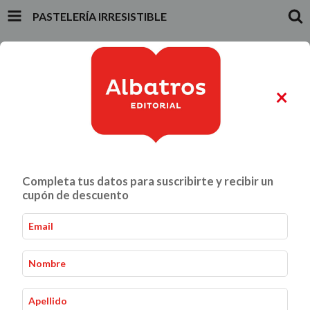
PASTELERÍA IRRESISTIBLE
INICIO
PRODUCTOS
CARRITO
0
×
ALIMENTACIÓN Y GASTRONOMÍA
CRIANZA Y VÍNCULOS
Completa tus datos para suscribirte y recibir un
Pastelería irresistible
Inicio
Alimentación y Gastronomía
-
-
cupón de descuento