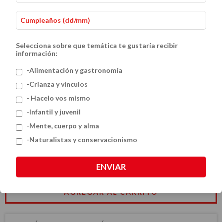
Selecciona sobre que temática te gustaría recibir
información:
-Alimentación y gastronomía
-Crianza y vínculos
- Hacelo vos mismo
Pequeños reposteros
-Infantil y juvenil
$23.60 USD
-Mente, cuerpo y alma
-Naturalistas y conservacionismo
CANTIDAD
ENVIAR