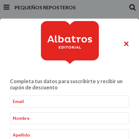
PEQUEÑOS REPOSTEROS
INICIO
PRODUCTOS
CARRITO
0
×
ALIMENTACIÓN Y GASTRONOMÍA
CRIANZA Y VÍNCULOS
Completa tus datos para suscribirte y recibir un
Pequeños reposteros
Inicio
Infantiles y Juveniles
-
-
cupón de descuento