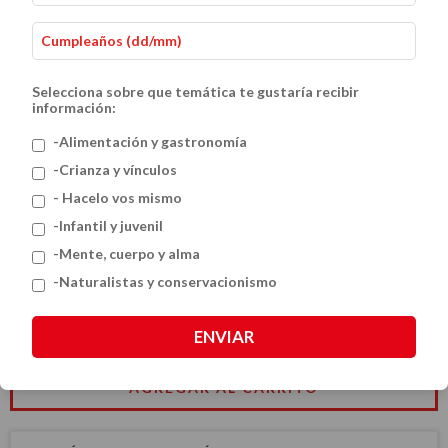
Selecciona sobre que temática te gustaría recibir
información:
-Alimentación y gastronomía
-Crianza y vínculos
- Hacelo vos mismo
Reciclado de muebles y objetos
-Infantil y juvenil
$54.46 USD
-Mente, cuerpo y alma
-Naturalistas y conservacionismo
CANTIDAD
ENVIAR