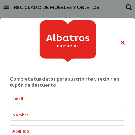
RECICLADO DE MUEBLES Y OBJETOS
INICIO
PRODUCTOS
CARRITO
0
×
ALIMENTACIÓN Y GASTRONOMÍA
CRIANZA Y VÍNCULOS
Completa tus datos para suscribirte y recibir un
Reciclado de muebles y objetos
Inicio
Hacelo vos mismo
-
-
cupón de descuento