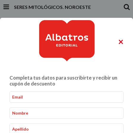
SERES MITOLÓGICOS. NOROESTE
INICIO
PRODUCTOS
CARRITO
0
×
ALIMENTACIÓN Y GASTRONOMÍA
CRIANZA Y VÍNCULOS
Completa tus datos para suscribirte y recibir un
Seres Mitológicos. Noroeste
Inicio
Biblioteca
-
-
cupón de descuento