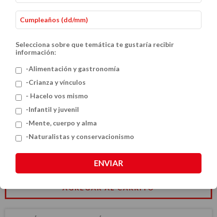
Selecciona sobre que temática te gustaría recibir
información:
-Alimentación y gastronomía
-Crianza y vínculos
- Hacelo vos mismo
Seres Mitológicos. Noroeste
-Infantil y juvenil
$50.83 USD
-Mente, cuerpo y alma
-Naturalistas y conservacionismo
CANTIDAD
ENVIAR