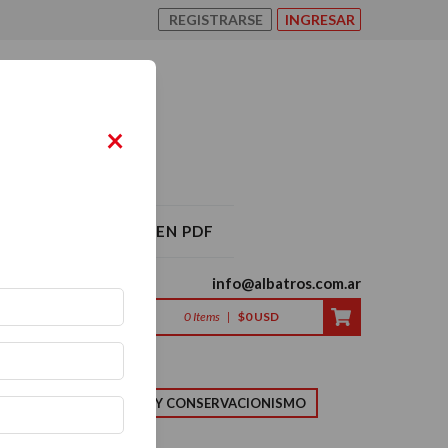
REGISTRARSE
INGRESAR
×
O ALBATROS 2026 EN PDF
info@albatros.com.ar
0
Items
|
$0 USD
LMA
NATURALEZA Y CONSERVACIONISMO