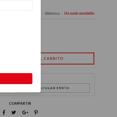
Un susto navideño
Inicio
Biblioteca
-
-
ño
CALCULAR ENVÍO
COMPARTIR