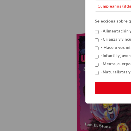
Selecciona sobre q
-Alimentación 
-Crianza y vínc
- Hacelo vos m
-Infantil y juven
-Mente, cuerpo
-Naturalistas 