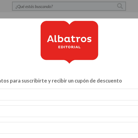
S
POLÍTICA DE PRIVACIDAD
CONTACTO
CATÁLOG
tos para suscribirte y recibir un cupón de descuento
Libros para...
ZA Y VÍNCULOS
HACELO VOS MISMO
MENTE, CUERPO Y A
INFANTILES Y JUVENILES
BIBLIOTECA
CATALOGO