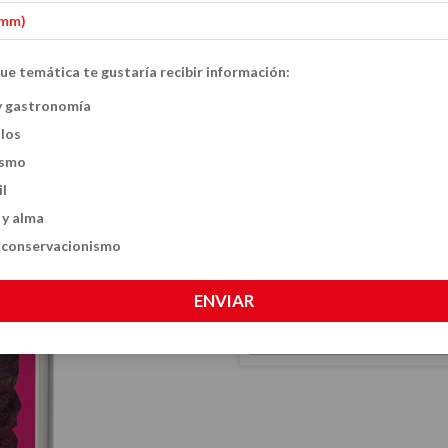
ue temática te gustaría recibir información:
Un susto navide
y gastronomía
ulos
$23.60 USD
ismo
CANTIDAD
il
 y alma
y conservacionismo
ENVIAR
CALCULÁ EL COSTO DE TU ENVÍO