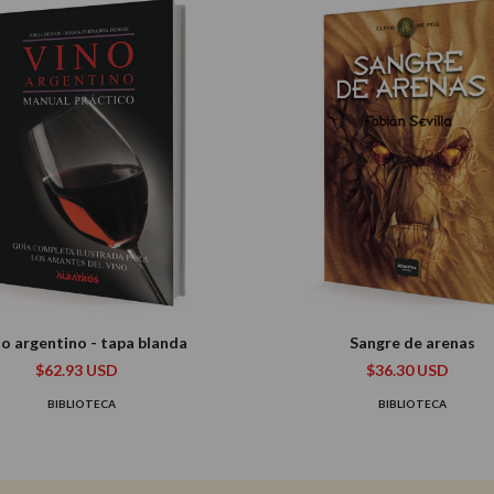
o argentino - tapa blanda
Sangre de arenas
$62.93 USD
$36.30 USD
BIBLIOTECA
BIBLIOTECA