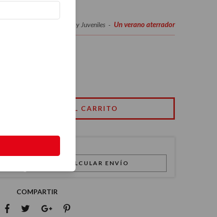
Un verano aterrador
Inicio
Infantiles y Juveniles
-
-
ador
CALCULAR ENVÍO
COMPARTIR