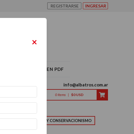
REGISTRARSE
INGRESAR
×
O ALBATROS 2026 EN PDF
info@albatros.com.ar
0
Items
|
$0 USD
LMA
NATURALEZA Y CONSERVACIONISMO