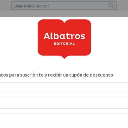
S
POLÍTICA DE PRIVACIDAD
CONTACTO
CATÁLOG
tos para suscribirte y recibir un cupón de descuento
Libros para...
ZA Y VÍNCULOS
HACELO VOS MISMO
MENTE, CUERPO Y A
INFANTILES Y JUVENILES
BIBLIOTECA
CATALOGO