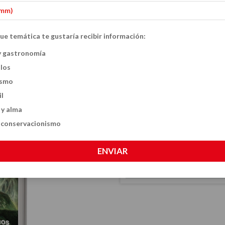
ue temática te gustaría recibir información:
Un verano aterr
y gastronomía
ulos
$23.60 USD
ismo
CANTIDAD
il
 y alma
y conservacionismo
ENVIAR
CALCULÁ EL COSTO DE TU ENVÍO