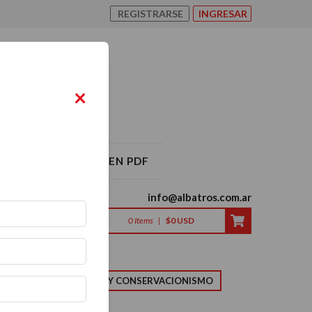
REGISTRARSE
INGRESAR
×
O ALBATROS 2026 EN PDF
info@albatros.com.ar
0
Items
|
$0 USD
LMA
NATURALEZA Y CONSERVACIONISMO