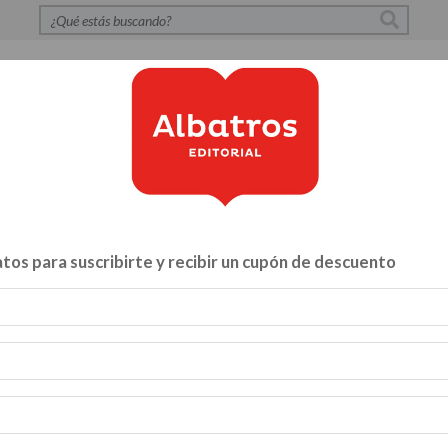
S
POLÍTICA DE PRIVACIDAD
CONTACTO
CATÁLOG
tos para suscribirte y recibir un cupón de descuento
Libros para...
ZA Y VÍNCULOS
HACELO VOS MISMO
MENTE, CUERPO Y A
INFANTILES Y JUVENILES
BIBLIOTECA
CATALOGO