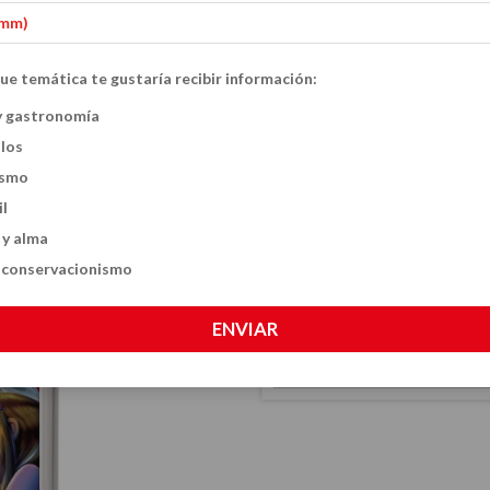
ue temática te gustaría recibir información:
Zombis en la red
y gastronomía
ulos
$23.60 USD
ismo
CANTIDAD
il
 y alma
y conservacionismo
ENVIAR
CALCULÁ EL COSTO DE TU ENVÍO