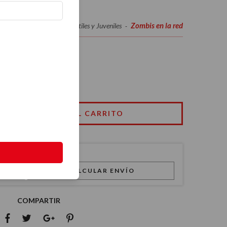
Zombis en la red
Inicio
Infantiles y Juveniles
-
-
CALCULAR ENVÍO
COMPARTIR