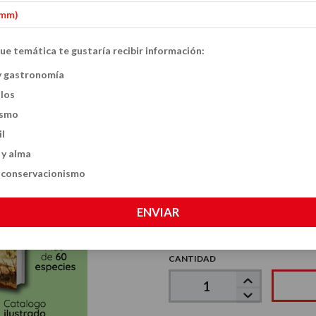
Colección Historia Natural Argentina pa
Inicio
Combos
-
-
ue temática te gustaría recibir información:
Colección Histor
y gastronomía
20
%
OFF
ulos
Chicos: Dinosaur
ismo
(2 libros)
il
 y alma
$108.000
$135.000
y conservacionismo
ENVIAR
VER MEDIOS DE PAGO
CANTIDAD