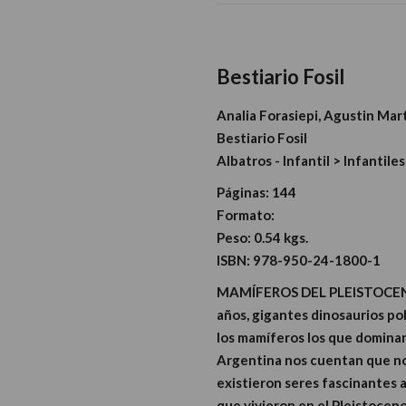
Bestiario Fosil
Analia Forasiepi, Agustin Mart
Bestiario Fosil
Albatros - Infantil > Infantiles
Páginas:
144
Formato:
Peso:
0.54 kgs.
ISBN:
978-950-24-1800-1
MAMÍFEROS DEL PLEISTOCENO
años, gigantes dinosaurios pob
los mamíferos los que dominar
Argentina nos cuentan que no
existieron seres fascinantes 
que vivieron en el Pleistocen