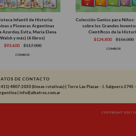
ioteca Infantil de Historia:
Colección Genios para Niños: 
ínas y Pioneras Argentinas
sobre los Grandes Invento
a Azurduy, Evita, María Elena
Científicos de la Histor
Walsh y más) (6 libros)
$124.800
$156.000
$93.600
$117.000
COMBOS
COMBOS
DATOS DE CONTACTO
5411) 4807-2030 (líneas rotativas)
|
Torre Las Plazas - J. Salguero 2745 
rgentina |
info@albatros.com.ar
COPYRIGHT EDITOR