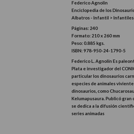
Federico Agnolin
Enciclopedia de los Dinosaur
Albatros - Infantil > Infantiles
Páginas:
240
Formato: 210 x 260 mm
Peso:
0.885 kgs.
ISBN:
978-950-24-1790-5
Federico L. Agnolín Es paleon
Plata e investigador del CONIC
particular los dinosaurios car
especies de animales viviente
dinosaurios, como Chucarosau
Kelumapusaura. Publicó gran c
se dedica a la difusión cientí
series animadas