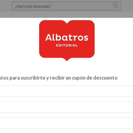
S
POLÍTICA DE PRIVACIDAD
CONTACTO
CATÁLOG
tos para suscribirte y recibir un cupón de descuento
Libros para...
ZA Y VÍNCULOS
HACELO VOS MISMO
MENTE, CUERPO Y A
INFANTILES Y JUVENILES
BIBLIOTECA
CATALOGO