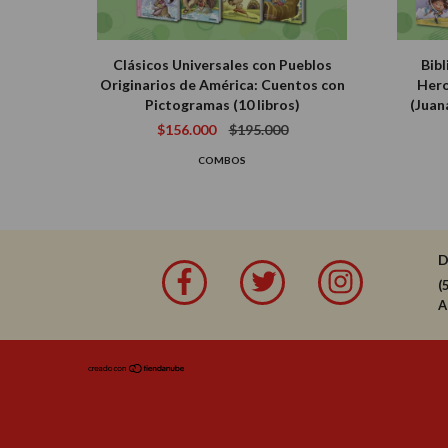
Clásicos Universales con Pueblos
Bibl
Originarios de América: Cuentos con
Hero
Pictogramas (10 libros)
(Juan
$156.000
$195.000
COMBOS
(
A