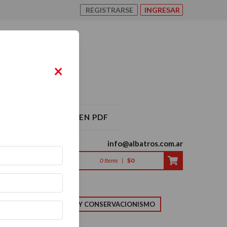
REGISTRARSE
INGRESAR
×
O ALBATROS 2026 EN PDF
info@albatros.com.ar
0
Items
|
$0
LMA
NATURALEZA Y CONSERVACIONISMO