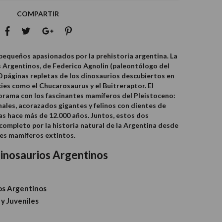
COMPARTIR
 pequeños apasionados por la prehistoria argentina. La
s Argentinos, de Federico Agnolin (paleontólogo del
páginas repletas de los dinosaurios descubiertos en
ies como el Chucarosaurus y el Buitreraptor. El
norama con los fascinantes mamíferos del Pleistoceno:
les, acorazados gigantes y felinos con dientes de
as hace más de 12.000 años. Juntos, estos dos
completo por la historia natural de la Argentina desde
des mamíferos extintos.
Dinosaurios Argentinos
ios Argentinos
 y Juveniles