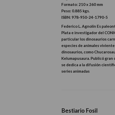
Formato: 210 x 260 mm
Peso:
0.885 kgs.
ISBN:
978-950-24-1790-5
Federico L. Agnolín Es paleon
Plata e investigador del CONIC
particular los dinosaurios car
especies de animales viviente
dinosaurios, como Chucarosau
Kelumapusaura. Publicó gran c
se dedica a la difusión cientí
series animadas
Bestiario Fosil