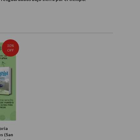
10%
OFF
oria
s (San