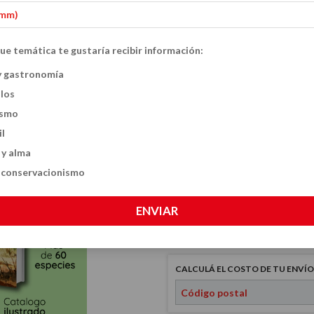
Colección Historia Natural Argentina pa
Inicio
Combos
-
-
ue temática te gustaría recibir información:
Colección Histor
y gastronomía
20
%
OFF
ulos
Chicos: Dinosaur
ismo
(2 libros)
il
 y alma
$130.70 USD
$163.
y conservacionismo
CANTIDAD
ENVIAR
CALCULÁ EL COSTO DE TU ENVÍO