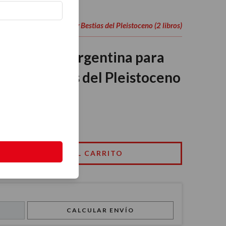
ra Chicos: Dinosaurios y Bestias del Pleistoceno (2 libros)
ia Natural Argentina para
ios y Bestias del Pleistoceno
37 USD
CALCULAR ENVÍO