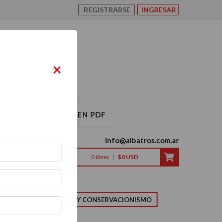
REGISTRARSE
INGRESAR
×
O ALBATROS 2026 EN PDF
info@albatros.com.ar
0
Items
|
$0 USD
LMA
NATURALEZA Y CONSERVACIONISMO