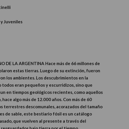
inelli
 y Juveniles
 DE LA ARGENTINA Hace más de 66 millones de
laron estas tierras. Luego de su extinción, fueron
on los ambientes. Los descubrimientos en la
 todos eran pequeños y escurridizos, sino que
aun en tiempos geológicos recientes, como aquellos
o, hace algo más de 12.000 años. Con más de 60
sos terrestres descomunales, acorazados del tamaño
es de sable, este bestiario fósil es un catálogo
pasado, que vuelven al presente a través del
 resguardados bajo tierra por el tiempo.