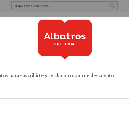
S
POLÍTICA DE PRIVACIDAD
CONTACTO
CATÁLOG
tos para suscribirte y recibir un cupón de descuento
Libros para...
ZA Y VÍNCULOS
HACELO VOS MISMO
MENTE, CUERPO Y A
INFANTILES Y JUVENILES
BIBLIOTECA
CATALOGO