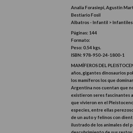
Analia Forasiepi, Agustin Mart
Bestiario Fosil
Albatros - Infantil > Infantiles
Páginas:
144
Formato:
Peso:
0.54 kgs.
ISBN:
978-950-24-1800-1
MAMÍFEROS DEL PLEISTOCENO
años, gigantes dinosaurios pob
los mamíferos los que dominar
Argentina nos cuentan que no
existieron seres fascinantes 
que vivieron en el Pleistocen
especies, entre ellas perezo
de un auto y felinos con dient
ilustrado de los animales del 
descubrimiento de sus restos,