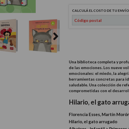
CALCULÁ EL COSTO DE TU ENVÍO
Una biblioteca completa y prof
de las emociones. Los nueve vo
emocionales: el miedo, la alegría
herramientas concretas para id
saludable. Una colección de ref
comprometidas con el desarroll
Hilario, el gato arru
Florencia Esses, Martín Moró
Hilario, el gato arrugado
Albatros - Infantil > Primeros