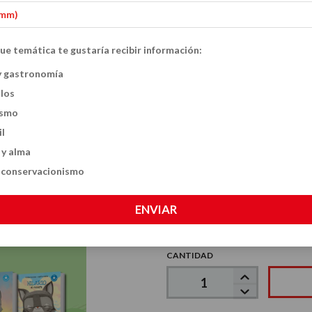
Biblioteca de Inteligencia Emocional Infantil: 9 li
Inicio
Combos
-
-
ue temática te gustaría recibir información:
Biblioteca de In
y gastronomía
20
%
OFF
ulos
9 libros para Qu
ismo
Gestionen sus E
il
 y alma
$144.800
$181.000
y conservacionismo
ENVIAR
VER MEDIOS DE PAGO
CANTIDAD