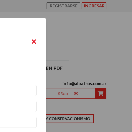
REGISTRARSE
INGRESAR
×
O ALBATROS 2026 EN PDF
info@albatros.com.ar
0
Items
|
$0
LMA
NATURALEZA Y CONSERVACIONISMO