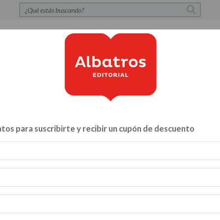
S
POLÍTICA DE PRIVACIDAD
CONTACTO
CATÁLOG
tos para suscribirte y recibir un cupón de descuento
Libros para...
ZA Y VÍNCULOS
HACELO VOS MISMO
MENTE, CUERPO Y A
INFANTILES Y JUVENILES
BIBLIOTECA
CATALOGO