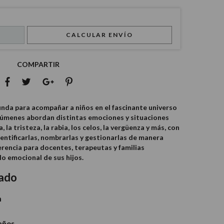
CALCULAR ENVÍO
COMPARTIR
unda para acompañar a niños en el fascinante universo
lúmenes abordan distintas emociones y situaciones
, la tristeza, la rabia, los celos, la vergüenza y más, con
entificarlas, nombrarlas y gestionarlas de manera
erencia para docentes, terapeutas y familias
o emocional de sus hijos.
gado
n
 años