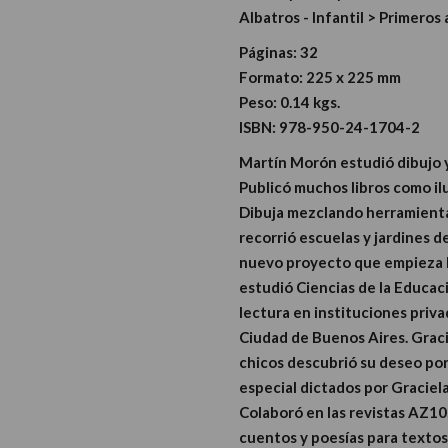
Albatros - Infantil > Primeros
Páginas:
32
Formato:
225 x 225 mm
Peso:
0.14 kgs.
ISBN:
978-950-24-1704-2
Martín Morón estudió dibujo y 
Publicó muchos libros como ilu
Dibuja mezclando herramientas 
recorrió escuelas y jardines d
nuevo proyecto que empieza l
estudió Ciencias de la Educaci
lectura en instituciones priv
Ciudad de Buenos Aires. Graci
chicos descubrió su deseo por e
especial dictados por Graciela
Colaboró en las revistas AZ10, 
cuentos y poesías para textos