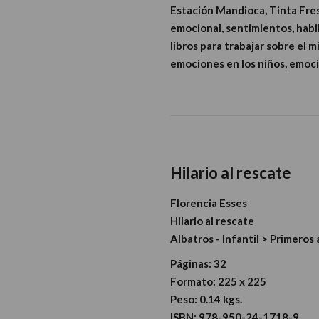
Estación Mandioca, Tinta Fres
emocional, sentimientos, habil
libros para trabajar sobre el 
emociones en los niños, emocio
Hilario al rescate
Florencia Esses
Hilario al rescate
Albatros - Infantil > Primeros
Páginas:
32
Formato:
225 x 225
Peso:
0.14 kgs.
ISBN:
978-950-24-1718-9