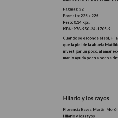
Páginas:
32
Formato:
225 x 225
Peso:
0.14 kgs.
ISBN:
978-950-24-1705-9
Cuando se esconde el sol, Hila
que la piel de la abuela Matil
investigar un poco, al amanece
mar lo ayuda poco a poco a des
Hilario y los rayos
Florencia Esses, Martín Moró
Hilario y los rayos