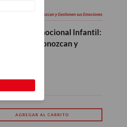
bros para Que los Niños Conozcan y Gestionen sus Emociones
teligencia Emocional Infantil:
e los Niños Conozcan y
mociones