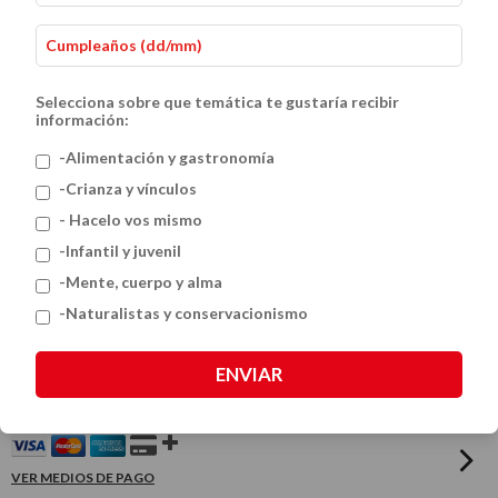
Selecciona sobre que temática te gustaría recibir
información:
-Alimentación y gastronomía
-Crianza y vínculos
- Hacelo vos mismo
Colección Genios para Niños: 8 Libros
-Infantil y juvenil
-Mente, cuerpo y alma
sobre los Grandes Inventores y
-Naturalistas y conservacionismo
Científicos de la Historia
ENVIAR
$124.800
$156.000
VER MEDIOS DE PAGO