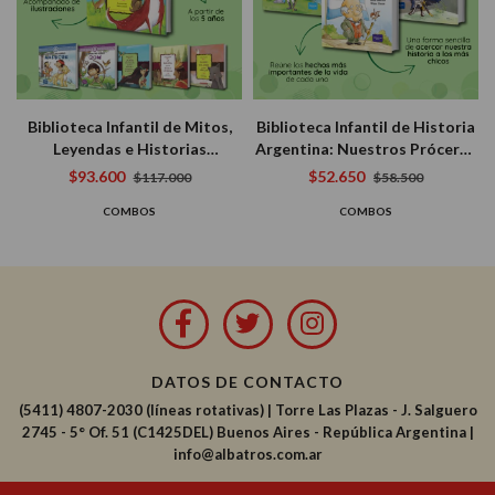
Biblioteca Infantil de Mitos,
Biblioteca Infantil de Historia
Leyendas e Historias
Argentina: Nuestros Próceres
Fantásticas (6 libros)
(San Martín, Belgrano y
$93.600
$52.650
$117.000
$58.500
Sarmiento) (3 Libros)
COMBOS
COMBOS
DATOS DE CONTACTO
(5411) 4807-2030 (líneas rotativas)
|
Torre Las Plazas - J. Salguero
2745 - 5° Of. 51 (C1425DEL) Buenos Aires - República Argentina |
info@albatros.com.ar