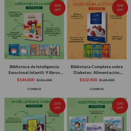
20%
20%
OFF
OFF
Biblioteca de Inteligencia
Biblioteca Completa sobre
Emocional Infantil: 9 libros
Diabetes: Alimentación,
para Que los Niños Conozcan
Recetas y Consejos para Vivir
$144.800
$102.400
$181.000
$128.000
y Gestionen sus Emociones
Mejor (4 libros)
COMBOS
COMBOS
20%
10%
OFF
OFF