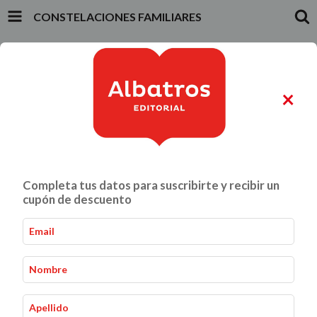
CONSTELACIONES FAMILIARES
INICIO
PRODUCTOS
CARRITO
0
×
ALIMENTACIÓN Y GASTRONOMÍA
CRIANZA Y VÍNCULOS
Completa tus datos para suscribirte y recibir un
Constelaciones familiares
Inicio
Mente, Cuerpo y Alma
-
-
cupón de descuento