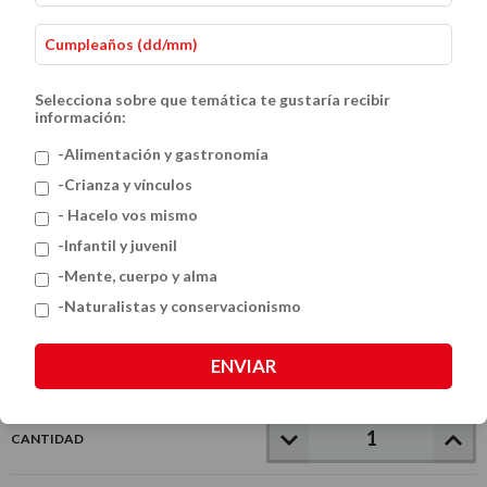
Selecciona sobre que temática te gustaría recibir
información:
-Alimentación y gastronomía
-Crianza y vínculos
- Hacelo vos mismo
Constelaciones familiares
-Infantil y juvenil
$38.000
-Mente, cuerpo y alma
-Naturalistas y conservacionismo
VER MEDIOS DE PAGO
ENVIAR
CANTIDAD