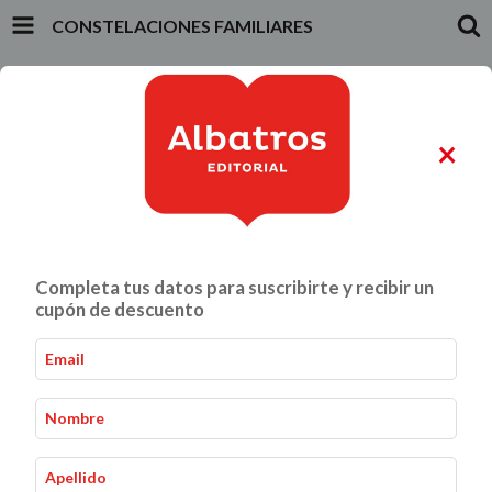
CONSTELACIONES FAMILIARES
INICIO
PRODUCTOS
CARRITO
0
×
ALIMENTACIÓN Y GASTRONOMÍA
CRIANZA Y VÍNCULOS
Completa tus datos para suscribirte y recibir un
Constelaciones familiares
Inicio
Mente, Cuerpo y Alma
-
-
cupón de descuento