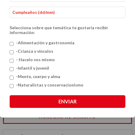
Selecciona sobre que temática te gustaría recibir
información:
-Alimentación y gastronomía
-Crianza y vínculos
- Hacelo vos mismo
Constelaciones familiares
-Infantil y juvenil
$45.99 USD
-Mente, cuerpo y alma
-Naturalistas y conservacionismo
CANTIDAD
ENVIAR