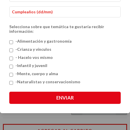
Selecciona sobre que temática te gustaría recibir
información:
-Alimentación y gastronomía
-Crianza y vínculos
- Hacelo vos mismo
Cocina Gluten Free para Celíacos: 2
-Infantil y juvenil
-Mente, cuerpo y alma
Libros de Recetas Deliciosas sin TACC
-Naturalistas y conservacionismo
$78.42 USD
$87.13 USD
ENVIAR
CANTIDAD