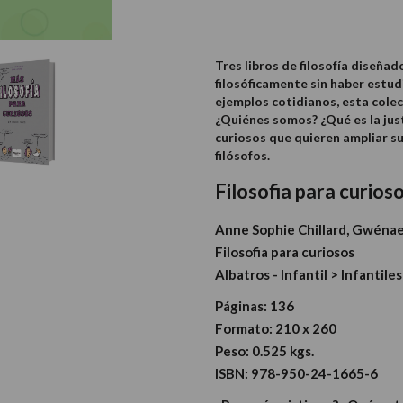
Tres libros de filosofía diseña
filosóficamente sin haber estud
ejemplos cotidianos, esta cole
¿Quiénes somos? ¿Qué es la justi
curiosos que quieren ampliar s
filósofos.
Filosofia para curios
Anne Sophie Chillard, Gwénae
Filosofia para curiosos
Albatros - Infantil > Infantiles
Páginas:
136
Formato:
210 x 260
Peso:
0.525 kgs.
ISBN:
978-950-24-1665-6