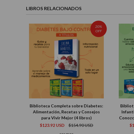
LIBROS RELACIONADOS
20%
OFF
Biblioteca Completa sobre Diabetes:
Biblio
Alimentación, Recetas y Consejos
Infant
para Vivir Mejor (4 libros)
Conozc
$123.92 USD
$154.90 USD
$