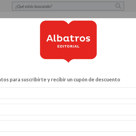
S
POLÍTICA DE PRIVACIDAD
CONTACTO
CATÁLOG
tos para suscribirte y recibir un cupón de descuento
Libros para...
ZA Y VÍNCULOS
HACELO VOS MISMO
MENTE, CUERPO Y A
INFANTILES Y JUVENILES
BIBLIOTECA
CATALOGO