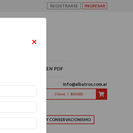
REGISTRARSE
INGRESAR
×
O ALBATROS 2026 EN PDF
info@albatros.com.ar
0
Items
|
$0 USD
LMA
NATURALEZA Y CONSERVACIONISMO