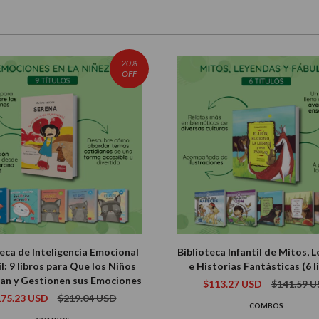
20%
OFF
teca de Inteligencia Emocional
Biblioteca Infantil de Mitos, 
il: 9 libros para Que los Niños
e Historias Fantásticas (6 l
an y Gestionen sus Emociones
$113.27 USD
$141.59 
175.23 USD
$219.04 USD
COMBOS