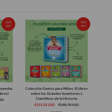
20%
20%
OFF
OFF
Leyendas
Colección Genios para Niños: 8 Libros
ibros)
sobre los Grandes Inventores y
Científicos de la Historia
USD
$151.03 USD
$188.78 USD