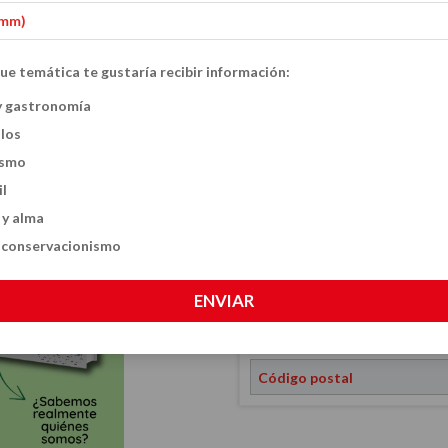
Filosofía para Curio
Inicio
Combos
-
-
ue temática te gustaría recibir información:
Filosofía para C
y gastronomía
10
%
OFF
ulos
en Grande y Cue
ismo
$114.36 USD
$127.
il
 y alma
CANTIDAD
y conservacionismo
ENVIAR
CALCULÁ EL COSTO DE TU ENVÍO