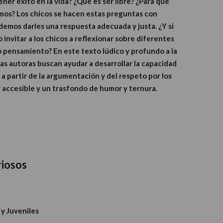
ner éxito en la vida? ¿Qué es ser libre? ¿Para qué
orimos? Los chicos se hacen estas preguntas con
emos darles una respuesta adecuada y justa. ¿Y si
invitar a los chicos a reflexionar sobre diferentes
io pensamiento? En este texto lúdico y profundo a la
 las autoras buscan ayudar a desarrollar la capacidad
a partir de la argumentación y del respeto por los
y accesible y un trasfondo de humor y ternura.
riosos
 y Juveniles