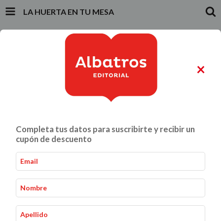
LA HUERTA EN TU MESA
INICIO
PRODUCTOS
CARRITO
0
×
ALIMENTACIÓN Y GASTRONOMÍA
CRIANZA Y VÍNCULOS
Completa tus datos para suscribirte y recibir un
La huerta en tu mesa
Inicio
Alimentación y Gastronomía
-
-
cupón de descuento