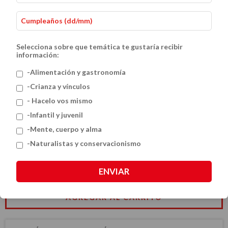
Selecciona sobre que temática te gustaría recibir
información:
-Alimentación y gastronomía
-Crianza y vínculos
- Hacelo vos mismo
La huerta en tu mesa
-Infantil y juvenil
$54.46 USD
-Mente, cuerpo y alma
-Naturalistas y conservacionismo
CANTIDAD
ENVIAR