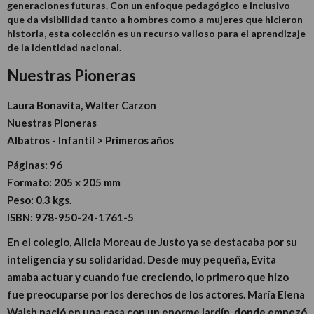
generaciones futuras. Con un enfoque pedagógico e inclusivo
que da visibilidad tanto a hombres como a mujeres que hicieron
historia, esta colección es un recurso valioso para el aprendizaje
de la identidad nacional.
Nuestras Pioneras
Laura Bonavita, Walter Carzon
Nuestras Pioneras
Albatros - Infantil > Primeros años
Páginas:
96
Formato:
205 x 205 mm
Peso:
0.3 kgs.
ISBN:
978-950-24-1761-5
En el colegio, Alicia Moreau de Justo ya se destacaba por su
inteligencia y su solidaridad. Desde muy pequeña, Evita
amaba actuar y cuando fue creciendo, lo primero que hizo
fue preocuparse por los derechos de los actores. María Elena
Walsh nació en una casa con un enorme jardín, donde empezó