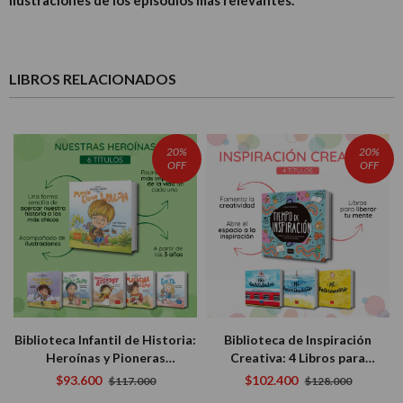
LIBROS RELACIONADOS
20%
20%
OFF
OFF
Biblioteca Infantil de Historia:
Biblioteca de Inspiración
Heroínas y Pioneras
Creativa: 4 Libros para
Argentinas (Juana Azurduy,
Despertar el Artista que
$93.600
$102.400
$117.000
$128.000
Evita, María Elena Walsh y
Llevás Dentro