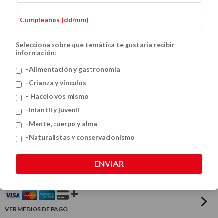
Selecciona sobre que temática te gustaría recibir
información:
-Alimentación y gastronomía
-Crianza y vínculos
- Hacelo vos mismo
Conocer Nuestra Historia: Próceres,
-Infantil y juvenil
-Mente, cuerpo y alma
Heroínas y Pioneras Argentinas (3
-Naturalistas y conservacionismo
libros infantiles)
ENVIAR
$100.800
$126.000
VER MEDIOS DE PAGO