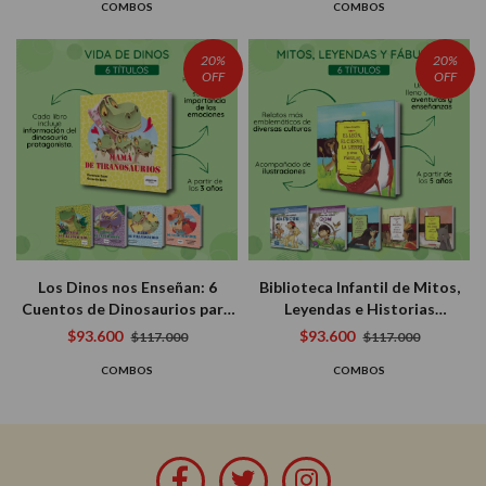
COMBOS
COMBOS
más) (6 libros)
20%
20%
OFF
OFF
Los Dinos nos Enseñan: 6
Biblioteca Infantil de Mitos,
Cuentos de Dinosaurios para
Leyendas e Historias
Desarrollar Habilidades en los
Fantásticas (6 libros)
$93.600
$93.600
$117.000
$117.000
Más Chicos
COMBOS
COMBOS